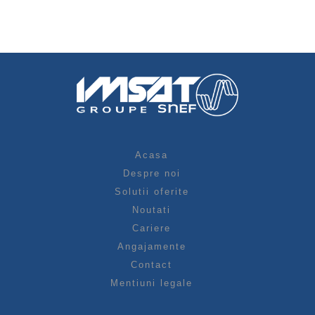
Acasa
Despre noi
Solutii oferite
Noutati
Cariere
Angajamente
Contact
Mentiuni legale