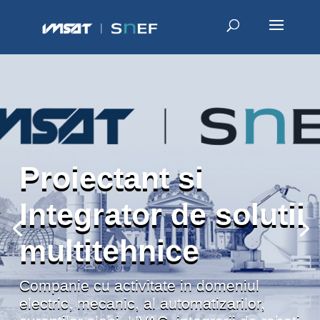
Proiectant si
Integrator de solutii
multitehnice
Companie cu activitate in domeniul
electric, mecanic, al automatizarilor,