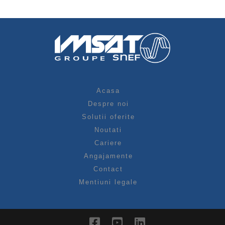
Acasa
Despre noi
Solutii oferite
Noutati
Cariere
Angajamente
Contact
Mentiuni legale